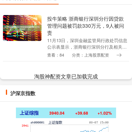
投牛策略 浙商银行深圳分行因贷款
管理问题被罚款330万元，9人被问
责
11月13日，深圳金融监管局行政处罚信息
公示表显示，浙商银行深圳分行及相关责
任人因贷前调查不尽职；集团客户授信管
查看：84
分类：上海股票配资
理不到位；贷款风险分类不准确被罚款
330万元，李....
淘股神配资文章已加载完成
沪深京指数
上证综指
3940.04
+39.68
+1.02%