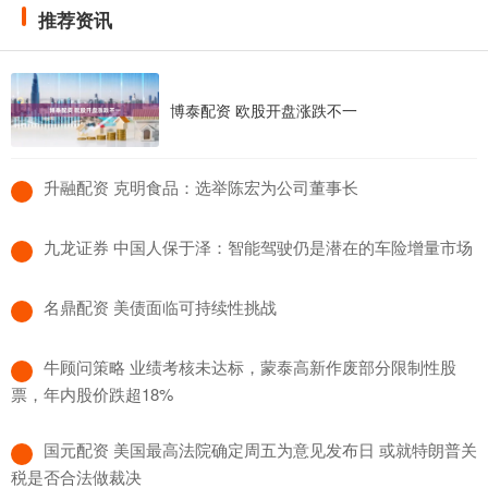
推荐资讯
博泰配资 欧股开盘涨跌不一
​升融配资 克明食品：选举陈宏为公司董事长
​九龙证券 中国人保于泽：智能驾驶仍是潜在的车险增量市场
​名鼎配资 美债面临可持续性挑战
​牛顾问策略 业绩考核未达标，蒙泰高新作废部分限制性股
票，年内股价跌超18%
​国元配资 美国最高法院确定周五为意见发布日 或就特朗普关
税是否合法做裁决