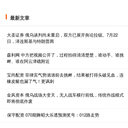
最新文章
大圣证券 俄乌谈判尚未重启，双方已展开舆论拉锯。7月22
日，泽连斯基与特朗普两
森利网 中方把视频公开了，过程拍得清清楚楚，谁动手、谁挑
衅、谁在阿云津礁附近
宝尚配资 菲律宾气势汹汹前去挑衅，结果被打得头破见血，连
橡皮艇也漏了气！更讽刺
金风资本 俄乌战场大变天，无人战车横行前线，传统作战模式
即将彻底作废
保宇配资 070期舞昭大乐透预测奖号：012路走势